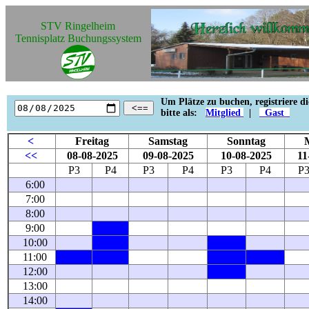
STV Ringelheim
Tennisplatz Buchungssystem
Um Plätze zu buchen, registriere d
<==
bitte als:
Mitglied
|
Gast
<
Freitag
Samstag
Sonntag
<<
08-08-2025
09-08-2025
10-08-2025
11
P3
P4
P3
P4
P3
P4
P
6:00
7:00
8:00
9:00
10:00
11:00
12:00
13:00
14:00